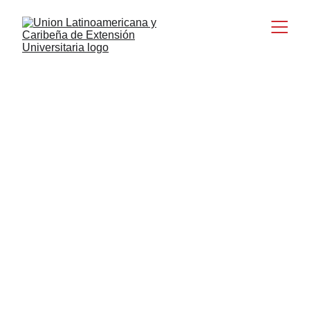
Contacto para el XVIII Congreso 
Latinoamericano
Correo oficial del congreso: 
congresouleu25@udelas.ac.pa
Teléfono/ WhatsApp: (+507)6428-7147